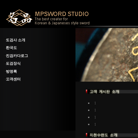
도검사 소개
한국도
진검카다로그
도검장식
방명록
고객센터